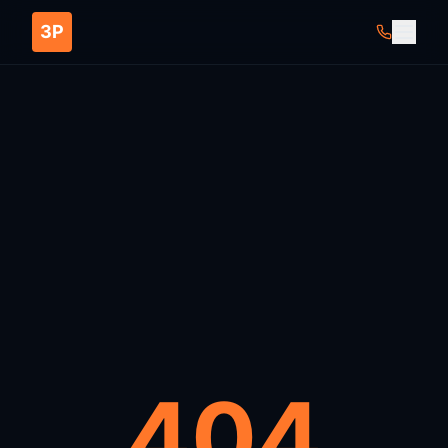
ЗР
404