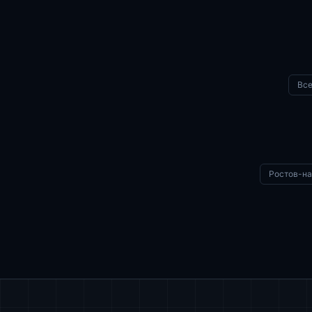
Все
Ростов-н