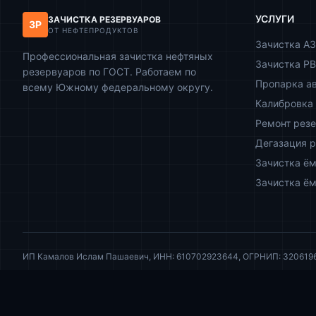
УСЛУГИ
ЗАЧИСТКА РЕЗЕРВУАРОВ
ЗР
ОТ НЕФТЕПРОДУКТОВ
Зачистка А
Профессиональная зачистка нефтяных
Зачистка РВ
резервуаров по ГОСТ. Работаем по
Пропарка а
всему Южному федеральному округу.
Калибровка 
Ремонт рез
Дегазация 
Зачистка ём
Зачистка ём
ИП Камалов Ислам Пашаевич, ИНН: 610702923644, ОГРНИП: 320619600
Информация на сайте носит исключительно ознакомительный характер 
© 2026 ИП Камалов И.П. Все права защищены.