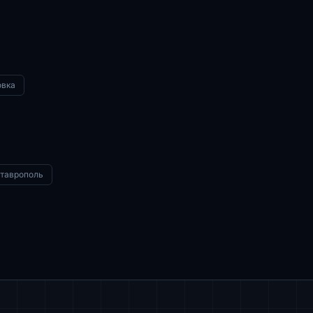
овка
таврополь