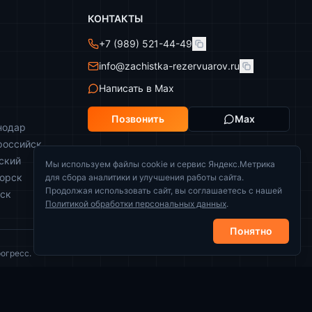
КОНТАКТЫ
+7 (989) 521-44-49
info@zachistka-rezervuarov.ru
Написать в Max
Позвонить
Max
нодар
российск
ский
Мы используем файлы cookie и сервис Яндекс.Метрика
горск
для сбора аналитики и улучшения работы сайта.
Продолжая использовать сайт, вы соглашаетесь с нашей
йск
Политикой обработки персональных данных
.
Понятно
огресс.
Политика конфиденциальности