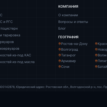
КОМПАНИЯ
ЗС
О компании
С и РГС
Вопросы и ответы
втоцистерн
Блог
и тарировка
ГЕОГРАФИЯ
ервуаров
Ростов-на-Дону
Крас
резервуаров
Волгоград
Ново
костей из-под КАС
Таганрог
Волж
Армавир
Пяти
костей из-под масла
Сочи
Бата
142878, Юридический адрес: Ростовская обл., Волгодонской р-н, пос. Пр
и ни при каких условиях не является публичной офертой (ст. 437 ГК РФ).