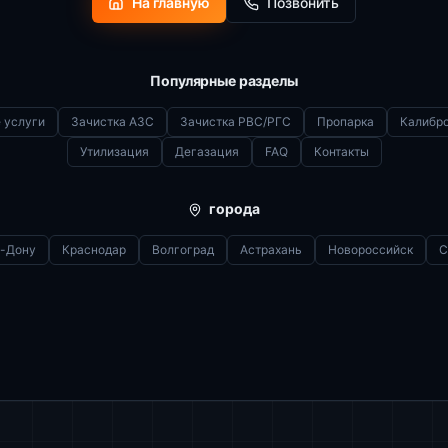
На главную
Позвонить
Популярные разделы
 услуги
Зачистка АЗС
Зачистка РВС/РГС
Пропарка
Калибр
Утилизация
Дегазация
FAQ
Контакты
города
а-Дону
Краснодар
Волгоград
Астрахань
Новороссийск
С