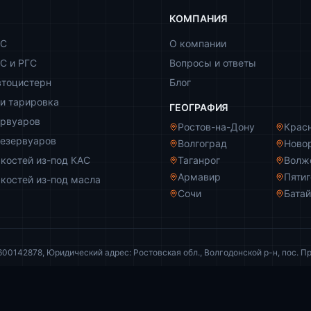
КОМПАНИЯ
ЗС
О компании
С и РГС
Вопросы и ответы
втоцистерн
Блог
и тарировка
ГЕОГРАФИЯ
ервуаров
Ростов-на-Дону
Крас
резервуаров
Волгоград
Ново
костей из-под КАС
Таганрог
Волж
Армавир
Пяти
костей из-под масла
Сочи
Бата
142878, Юридический адрес: Ростовская обл., Волгодонской р-н, пос. Пр
и ни при каких условиях не является публичной офертой (ст. 437 ГК РФ).