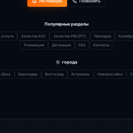
На главную
Позвонить
Популярные разделы
 услуги
Зачистка АЗС
Зачистка РВС/РГС
Пропарка
Калибр
Утилизация
Дегазация
FAQ
Контакты
города
а-Дону
Краснодар
Волгоград
Астрахань
Новороссийск
С