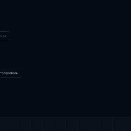
овка
таврополь