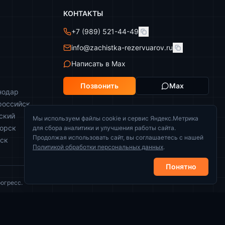
КОНТАКТЫ
+7 (989) 521-44-49
info@zachistka-rezervuarov.ru
Написать в Max
Позвонить
Max
нодар
российск
ский
Мы используем файлы cookie и сервис Яндекс.Метрика
горск
для сбора аналитики и улучшения работы сайта.
Продолжая использовать сайт, вы соглашаетесь с нашей
йск
Политикой обработки персональных данных
.
Понятно
огресс.
Политика конфиденциальности