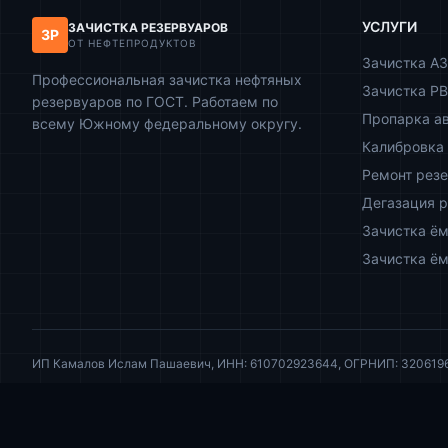
УСЛУГИ
ЗАЧИСТКА РЕЗЕРВУАРОВ
ЗР
ОТ НЕФТЕПРОДУКТОВ
Зачистка А
Профессиональная зачистка нефтяных
Зачистка РВ
резервуаров по ГОСТ. Работаем по
Пропарка а
всему Южному федеральному округу.
Калибровка 
Ремонт рез
Дегазация 
Зачистка ём
Зачистка ём
ИП Камалов Ислам Пашаевич, ИНН: 610702923644, ОГРНИП: 320619600
Информация на сайте носит исключительно ознакомительный характер 
© 2026 ИП Камалов И.П. Все права защищены.