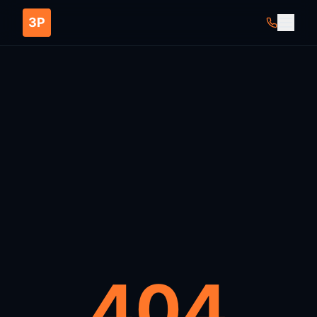
ЗР
404