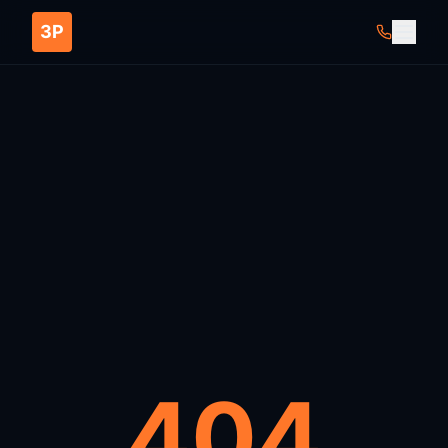
ЗР
404