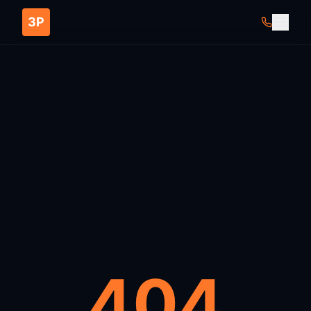
ЗР
404