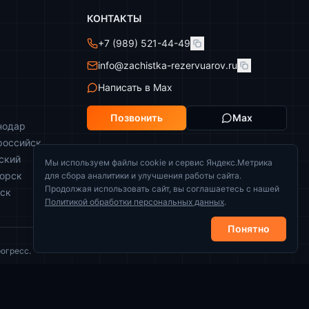
КОНТАКТЫ
+7 (989) 521-44-49
info@zachistka-rezervuarov.ru
Написать в Max
Позвонить
Max
нодар
российск
ский
Мы используем файлы cookie и сервис Яндекс.Метрика
горск
для сбора аналитики и улучшения работы сайта.
Продолжая использовать сайт, вы соглашаетесь с нашей
йск
Политикой обработки персональных данных
.
Понятно
огресс.
Политика конфиденциальности