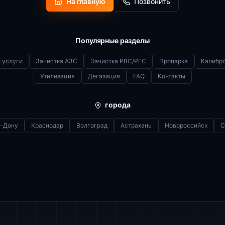
На главную
Позвонить
Популярные разделы
 услуги
Зачистка АЗС
Зачистка РВС/РГС
Пропарка
Калибр
Утилизация
Дегазация
FAQ
Контакты
города
а-Дону
Краснодар
Волгоград
Астрахань
Новороссийск
С