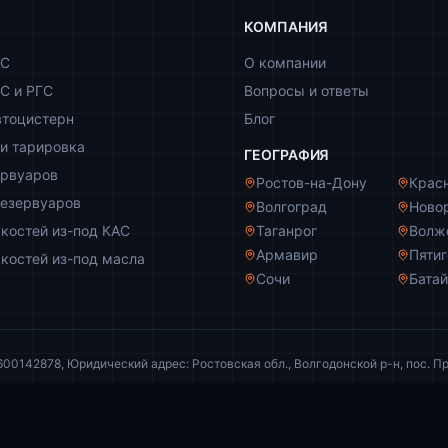
КОМПАНИЯ
ЗС
О компании
С и РГС
Вопросы и ответы
втоцистерн
Блог
и тарировка
ГЕОГРАФИЯ
ервуаров
Ростов-на-Дону
Крас
резервуаров
Волгоград
Ново
костей из-под КАС
Таганрог
Волж
Армавир
Пяти
костей из-под масла
Сочи
Бата
142878, Юридический адрес: Ростовская обл., Волгодонской р-н, пос. Пр
и ни при каких условиях не является публичной офертой (ст. 437 ГК РФ).