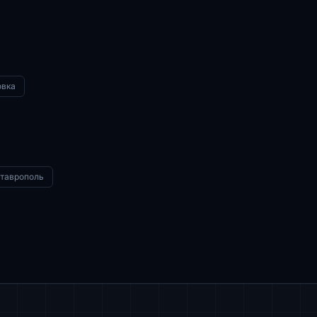
овка
таврополь