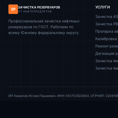
УСЛУГИ
ЗАЧИСТКА РЕЗЕРВУАРОВ
ЗР
ОТ НЕФТЕПРОДУКТОВ
Зачистка А
Профессиональная зачистка нефтяных
Зачистка РВ
резервуаров по ГОСТ. Работаем по
Пропарка а
всему Южному федеральному округу.
Калибровка 
Ремонт рез
Дегазация 
Зачистка ём
Зачистка ём
ИП Камалов Ислам Пашаевич, ИНН: 610702923644, ОГРНИП: 320619600
Информация на сайте носит исключительно ознакомительный характер 
© 2026 ИП Камалов И.П. Все права защищены.