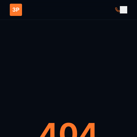
ЗР
404