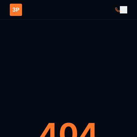
ЗР
404